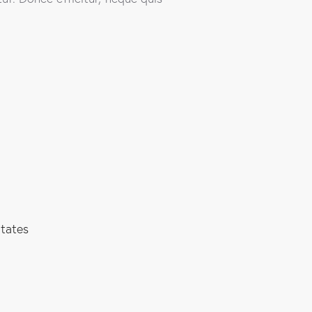
.
tates