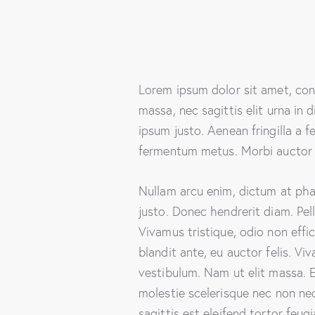
Lorem ipsum dolor sit amet, cons
massa, nec sagittis elit urna in 
ipsum justo. Aenean fringilla a 
fermentum metus. Morbi auctor s
Nullam arcu enim, dictum at phare
justo. Donec hendrerit diam. Pel
Vivamus tristique, odio non effi
blandit ante, eu auctor felis. V
vestibulum. Nam ut elit massa. E
molestie scelerisque nec non ne
sagittis est eleifend tortor feug