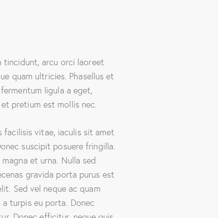
tincidunt, arcu orci laoreet
que quam ultricies. Phasellus et
 fermentum ligula a eget,
et pretium est mollis nec.
acilisis vitae, iaculis sit amet
nec suscipit posuere fringilla.
x magna et urna. Nulla sed
aecenas gravida porta purus est
elit. Sed vel neque ac quam
 a turpis eu porta. Donec
tur. Donec efficitur, neque quis