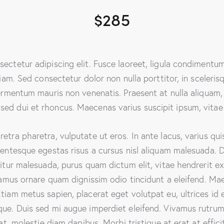
$285
ectetur adipiscing elit. Fusce laoreet, ligula condimentum 
diam. Sed consectetur dolor non nulla porttitor, in sceleris
fermentum mauris non venenatis. Praesent at nulla aliquam,
ed dui et rhoncus. Maecenas varius suscipit ipsum, vitae 
tra pharetra, vulputate ut eros. In ante lacus, varius quis f
lentesque egestas risus a cursus nisl aliquam malesuada. Do
citur malesuada, purus quam dictum elit, vitae hendrerit e
ivamus ornare quam dignissim odio tincidunt a eleifend. M
tiam metus sapien, placerat eget volutpat eu, ultrices id 
que. Duis sed mi augue imperdiet eleifend. Vivamus rutrum
iat, molestie diam dapibus. Morbi tristique at erat at effici