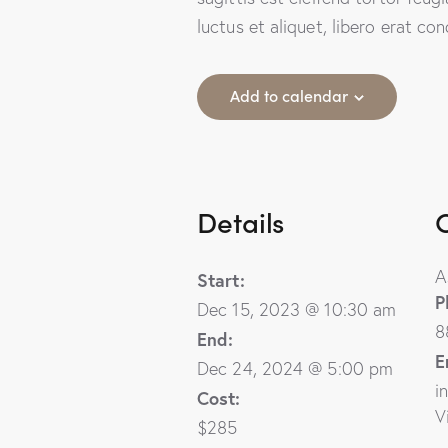
luctus et aliquet, libero erat c
Add to calendar
Details
A
Start:
P
Dec 15, 2023 @ 10:30 am
8
End:
E
Dec 24, 2024 @ 5:00 pm
i
Cost:
V
$285