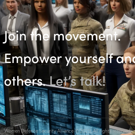
Join the movement.
Empower yourself an
others.
Let’s talk!
Women Defence Security Alliance
© 2025. All rights reserved.