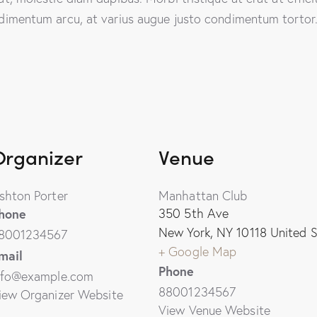
ondimentum arcu, at varius augue justo condimentum tortor
Organizer
Venue
shton Porter
Manhattan Club
hone
350 5th Ave
New York
,
NY
10118
United S
8001234567
+ Google Map
mail
Phone
nfo@example.com
88001234567
iew Organizer Website
View Venue Website