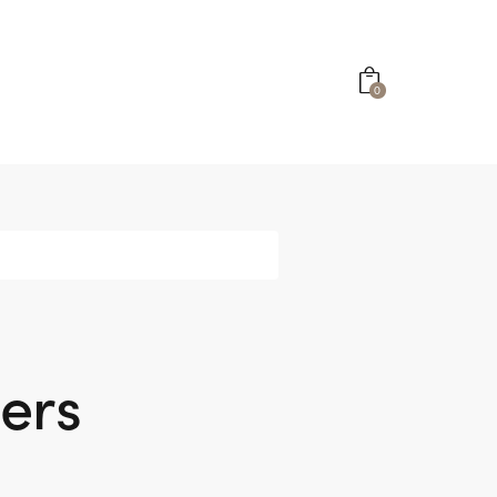
0
ers