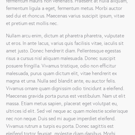
fermentum mauris non venenatis. Praesent at nulla aliquam,
fermentum ligula a eget, fermentum metus. Morbi auctor
sed dui et rhoncus. Maecenas varius suscipit ipsum, vitae
et pretium est mollis nec.
Nullam arcu enim, dictum at pharetra pharetra, vulputate
ut eros. In ante lacus, varius quis facilisis vitae, iaculis sit
amet justo. Donec hendrerit diam. Pellentesque egestas
risus a cursus nisl aliquam malesuada. Donec suscipit
posuere fringilla. Vivamus tristique, odio non efficitur
malesuada, purus quam dictum elit, vitae hendrerit ex
magna et urna. Nulla sed blandit ante, eu auctor felis.
Vivamus ornare quam dignissim odio tincidunt a eleifend.
Maecenas gravida porta purus est vestibulum. Nam ut elit
massa. Etiam metus sapien, placerat eget volutpat eu,
ultrices id elit. Sed vel neque ac quam molestie scelerisque
nec non neque. Duis sed mi augue imperdiet eleifend.
Vivamus rutrum a turpis eu porta. Donec sagittis est
eleifend tortor feugiat, molestie diam dapibus. Morbi